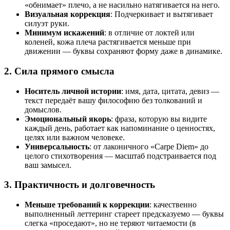
«обнимает» плечо, а не насильно натягивается на него.
Визуальная коррекция
: Подчеркивает и вытягивает
силуэт руки.
Минимум искажений
: в отличие от локтей или
коленей, кожа плеча растягивается меньше при
движении — буквы сохраняют форму даже в динамике.
2. Сила прямого смысла
Носитель личной истории
: имя, дата, цитата, девиз —
текст передаёт вашу философию без толкований и
домыслов.
Эмоциональный якорь
: фраза, которую вы видите
каждый день, работает как напоминание о ценностях,
целях или важном человеке.
Универсальность
: от лаконичного «Carpe Diem» до
целого стихотворения — масштаб подстраивается под
ваш замысел.
3.
Практичность и долговечность
Меньше требований к коррекции
: качественно
выполненный леттеринг стареет предсказуемо — буквы
слегка «проседают», но не теряют читаемости (в