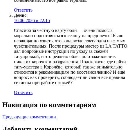
болезненные. Но все равно терпимо.
Ответить
Денис
:
16.06.2026 в 22:15
Спасибо за честную карту боли — очень помогла
морально подготовиться к сеансу на предплечье! Было
неожиданно узнать, что зона возле локтя одна из самых
чувствительных. После процедуры мастер из LA TATTO
дал подробные инструкции по уходу за свежей
татуировкой, и это реально облегчило заживление:
никаких корочек и раздражения. Подскажите, где найти
тату‑мастера в Королёве, который так же внимательно
относится к рекомендациям по восстановлению? И ещё
вопрос: как проверить, соблюдает ли салон все правила
гигиены при работе с кожей?
Ответить
Навигация по комментариям
Предыдущие комментарии
Добавить комментарий